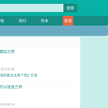
搜索
其他
排行
完本
登录
幻模拟万界
5:52:18
【我的职业太有个性】已发
身可以投放万界
4:06:14