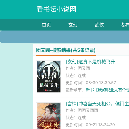
看书坛小说网
首页
玄幻
武侠
都
团又圆-搜索结果(共5条记录)
[玄幻]这真不是机械飞升
作者：
团又圆
状态：连载
更新时间：08-30 13:39:57
最新章节：
新书【我的职业太有个
[言情]冲喜当天死相公，侯门
作者：
团团又圆圆
状态：连载
更新时间：09-21 18:24:20