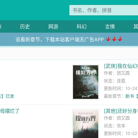
市
历史
网游
科幻
言情
↓↓↓
追看新章节，下载本站客户端无广告APP
[武侠]我在仙
作者：
团又圆
状态：连载
更新时间：10-24 1
性】已发
最新章节：
新书
主母摆烂了
[其他]还好分
作者：
团又圆
状态：完本
更新时间：10-22 0