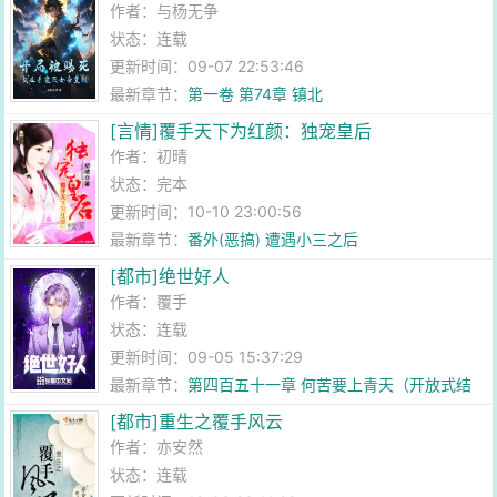
作者：
与杨无争
状态：连载
更新时间：09-07 22:53:46
最新章节：
第一卷 第74章 镇北
[言情]覆手天下为红颜：独宠皇后
作者：
初晴
状态：完本
更新时间：10-10 23:00:56
最新章节：
番外(恶搞) 遭遇小三之后
[都市]绝世好人
作者：
覆手
状态：连载
更新时间：09-05 15:37:29
最新章节：
第四百五十一章 何苦要上青天（开放式结
局
[都市]重生之覆手风云
作者：
亦安然
状态：连载