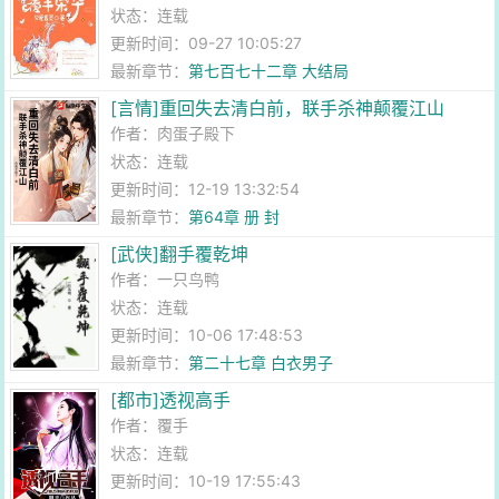
状态：连载
更新时间：09-27 10:05:27
最新章节：
第七百七十二章 大结局
[言情]重回失去清白前，联手杀神颠覆江山
作者：
肉蛋子殿下
状态：连载
更新时间：12-19 13:32:54
最新章节：
第64章 册 封
[武侠]翻手覆乾坤
作者：
一只鸟鸭
状态：连载
更新时间：10-06 17:48:53
最新章节：
第二十七章 白衣男子
[都市]透视高手
作者：
覆手
状态：连载
更新时间：10-19 17:55:43