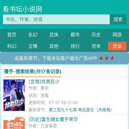
看书坛小说网
搜索
首页
玄幻
武侠
都市
历史
网游
科幻
言情
其他
排行
完本
登录
↓↓↓
追看新章节，下载本站客户端无广告APP
覆手-搜索结果(共17条记录)
[言情]修真狂少
作者：
覆手
状态：连载
更新时间：07-27 08:21:00
最新章节：
第三百九十七章 再见昆仑（大结局）
[历史]重生嫡女覆手荣华
作者：
只爱香菜