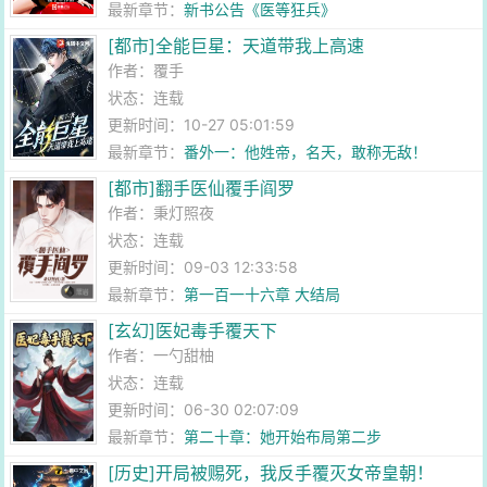
最新章节：
新书公告《医等狂兵》
[都市]全能巨星：天道带我上高速
作者：
覆手
状态：连载
更新时间：10-27 05:01:59
最新章节：
番外一：他姓帝，名天，敢称无敌！
[都市]翻手医仙覆手阎罗
作者：
秉灯照夜
状态：连载
更新时间：09-03 12:33:58
最新章节：
第一百一十六章 大结局
[玄幻]医妃毒手覆天下
作者：
一勺甜柚
状态：连载
更新时间：06-30 02:07:09
最新章节：
第二十章：她开始布局第二步
[历史]开局被赐死，我反手覆灭女帝皇朝！